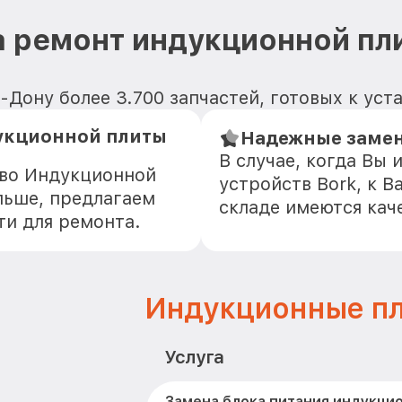
 ремонт индукционной пл
-Дону более 3.700 запчастей, готовых к уст
укционной плиты
Надежные замен
В случае, когда Вы
тво Индукционной
устройств Bork, к В
льше, предлагаем
складе имеются кач
ти для ремонта.
Индукционные пл
Услуга
Замена блока питания индукци