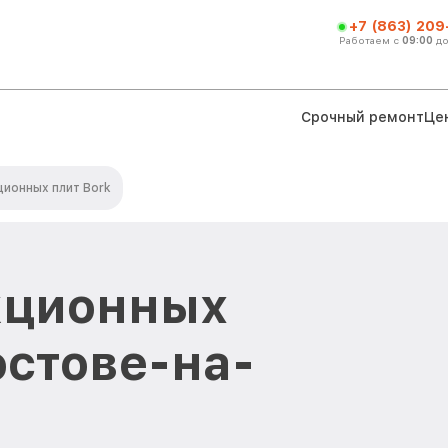
+7 (863) 209
Работаем с
09:00
д
Срочный ремонт
Це
ионных плит Bork
кционных
остове-на-