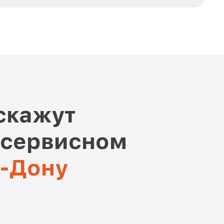
скажут
 сервисном
а-Дону