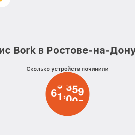
Прошивка кофемашины кофема
Замена или ремонт датчиков 
Bork
Очистка кофемашины от накип
Bork
ис Bork в Ростове-на-Дону
Ремонт насоса кофемашины ко
Сколько устройств починили
Ремонт микровыключателя ко
кофемашины Bork
6
1
0
0
0
,
Ремонт заварного блока кофем
Чистка клапана кофемашины Bo
Чистка с разбором кофемашин
Bork