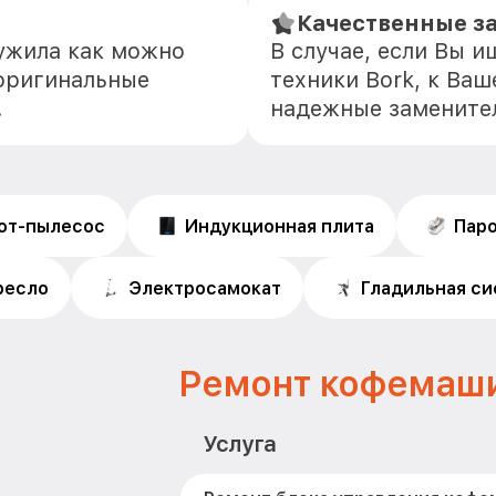
Качественные з
лужила как можно
В случае, если Вы 
оригинальные
техники Bork, к Ваш
.
надежные замените
от-пылесос
Индукционная плита
Пар
ресло
Электросамокат
Гладильная с
Ремонт кофемаши
Услуга