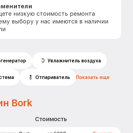
аменители
ищете низкую стоимость ремонта
ему выбору у нас имеются в наличии
ли
огенератор
Увлажнитель воздуха
истема
Отпариватель
Показать еще
н Bork
Стоимость