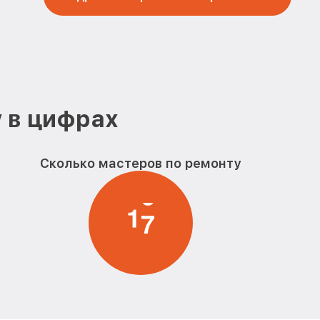
от 790₽
шины Bork
Заказать
кофемашины
от 280₽
Заказать
и кофемашины
от 400₽
Заказать
 в цифрах
от 520₽
фемашины Bork
Заказать
Сколько мастеров по ремонту
фемашины
от 580₽
Заказать
1
7
от 590₽
ашины Bork
Заказать
от 700₽
rk
Заказать
ы кофемашины
от 590₽
Заказать